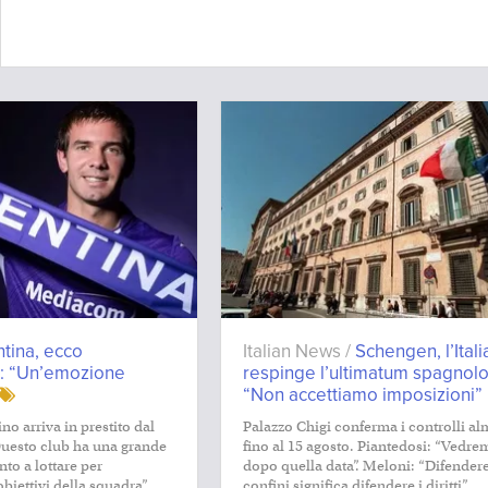
ntina, ecco
Italian News /
Schengen, l’Itali
: “Un’emozione
respinge l’ultimatum spagnolo
“Non accettiamo imposizioni”
ino arriva in prestito dal
Palazzo Chigi conferma i controlli a
uesto club ha una grande
fino al 15 agosto. Piantedosi: “Vedre
nto a lottare per
dopo quella data”. Meloni: “Difendere
biettivi della squadra”.
confini significa difendere i diritti”