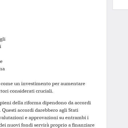
gli
i
 e
ima
a come un investimento per aumentare
ttori considerati cruciali.
i pieni della riforma dipendono da accordi
. Questi accordi darebbero agli Stati
 valutazioni e approvazioni su entrambi i
 dei nuovi fondi servirà proprio a finanziare