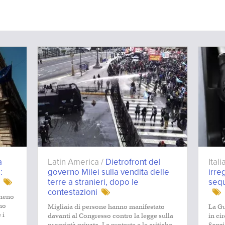
a
Latin America /
Dietrofront del
Ital
:
governo Milei sulla vendita delle
irre
terre a stranieri, dopo le
sequ
contestazioni
lmeno
mo
Migliaia di persone hanno manifestato
La Gu
 i
davanti al Congresso contro la legge sulla
in ci
proprietà privata. Le proteste e le critiche
Sanzi