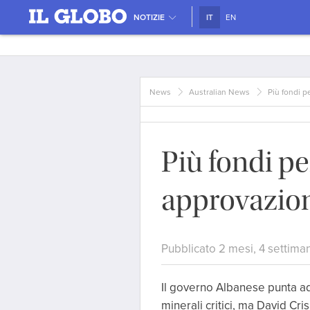
NOTIZIE
IT
EN
News
Australian News
Più fondi p
Più fondi pe
approvazion
Pubblicato 2 mesi, 4 settima
Il governo Albanese punta ad
minerali critici, ma David Cri