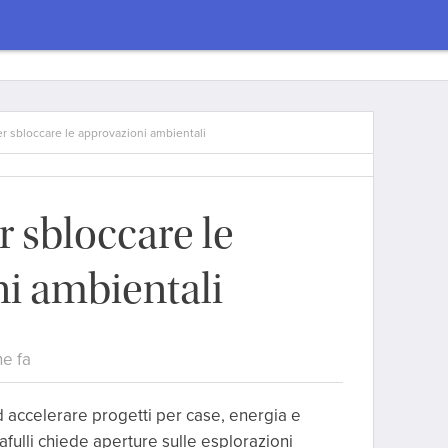
er sbloccare le approvazioni ambientali
r sbloccare le
i ambientali
ne fa
 accelerare progetti per case, energia e
safulli chiede aperture sulle esplorazioni