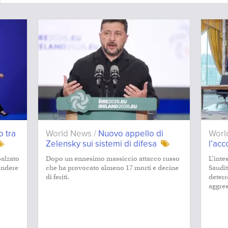
 tra
World News /
Nuovo appello di
Worl
Zelensky sui sistemi di difesa
l’ac
alzato
Dopo un ennesimo massiccio attacco russo
L’inte
ondere
che ha provocato almeno 17 morti e decine
Saudit
di feriti.
deterr
aggres