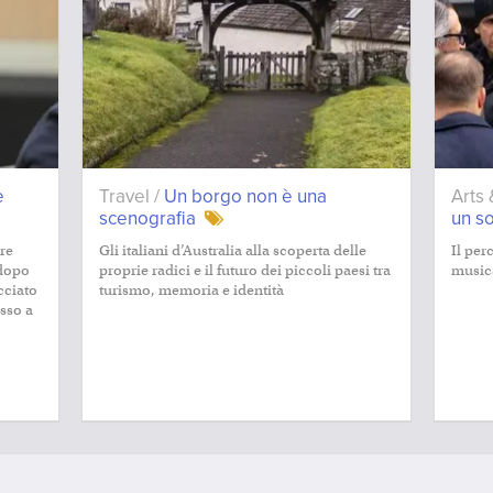
e
Travel /
Un borgo non è una
Arts 
scenografia
un so
re
Gli italiani d’Australia alla scoperta delle
Il per
 dopo
proprie radici e il futuro dei piccoli paesi tra
music
cciato
turismo, memoria e identità
sso a