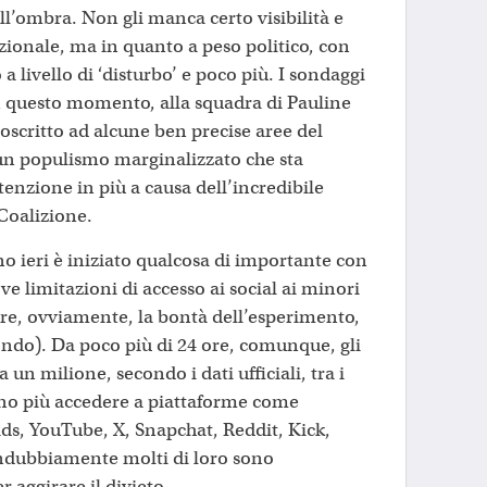
ll’ombra. Non gli manca certo visibilità e
zionale, ma in quanto a peso politico, con
a livello di ‘disturbo’ e poco più. I sondaggi
n questo momento, alla squadra di Pauline
oscritto ad alcune ben precise aree del
i un populismo marginalizzato che sta
enzione in più a causa dell’incredibile
a Coalizione.
no ieri è iniziato qualcosa di importante con
ve limitazioni di accesso ai social ai minori
dere, ovviamente, la bontà dell’esperimento,
ondo). Da poco più di 24 ore, comunque, gli
a un milione, secondo i dati ufficiali, tra i
ono più accedere a piattaforme come
ds, YouTube, X, Snapchat, Reddit, Kick,
indubbiamente molti di loro sono
r aggirare il divieto.