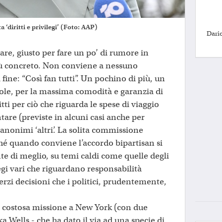
 ‘diritti e privilegi’ (Foto: AAP)
Dario
are, giusto per fare un po’ di rumore in
ù concreto. Non conviene a nessuno
 fine: “Così fan tutti”. Un pochino di più, un
ole, per la massima comodità e garanzia di
itti per ciò che riguarda le spese di viaggio
tare (previste in alcuni casi anche per
 anonimi ‘altri’. La solita commissione
hé quando conviene l’accordo bipartisan si
te di meglio, su temi caldi come quelle degli
legi vari che riguardano responsabilità
terzi decisioni che i politici, prudentemente,
a costosa missione a New York (con due
ka Wells - che ha dato il via ad una specie di