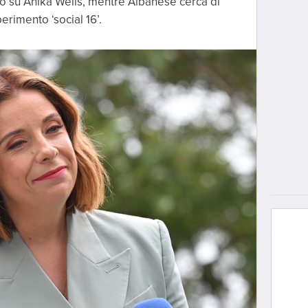
tiro su Anika Wells, mentre Albanese cerca di
erimento ‘social 16’.