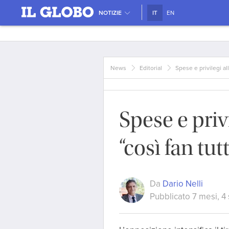
NOTIZIE
IT
EN
News
Editorial
Spese e privilegi all
Spese e priv
“così fan tutt
Da
Dario Nelli
Pubblicato 7 mesi, 4