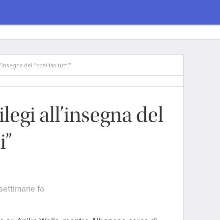
’insegna del “così fan tutti”
ilegi all’insegna del
i”
 settimane fa