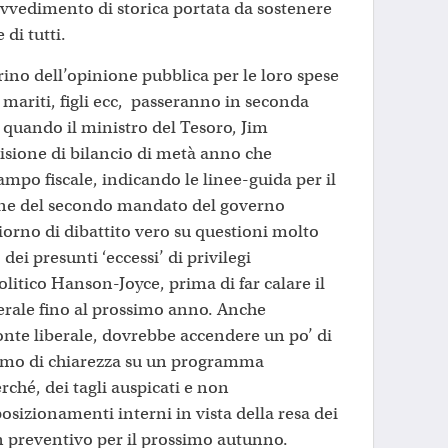
rovvedimento di storica portata da sostenere
 di tutti.
irino dell’opinione pubblica per le loro spese
, mariti, figli ecc, passeranno in seconda
 quando il ministro del Tesoro, Jim
isione di bilancio di metà anno che
campo fiscale, indicando le linee-guida per il
ne del secondo mandato del governo
iorno di dibattito vero su questioni molto
 dei presunti ‘eccessi’ di privilegi
olitico Hanson-Joyce, prima di far calare il
derale fino al prossimo anno. Anche
ronte liberale, dovrebbe accendere un po’ di
inimo di chiarezza su un programma
erché, dei tagli auspicati e non
sizionamenti interni in vista della resa dei
 in preventivo per il prossimo autunno.