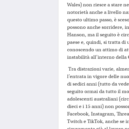
Wales) non riesce a stare ne
notorietà anche a livello na
questo ultimo passo, è sceso 
possono anche sorridere, i
Hanson, ma il seguito è circ
paese e, quindi, si tratta d
conoscendo un attimo di att
instabilità all’interno dell
Tra distrazioni varie, alme
l’entrata in vigore delle nuo
di sedici anni (tutto da ve
seguito ormai da tutto il m
adolescenti australiani (circ
dieci e i 15 anni) non poss
Facebook, Instagram, Threa
Twitch e TikTok, anche se 
sicuramente già al lavoro pe