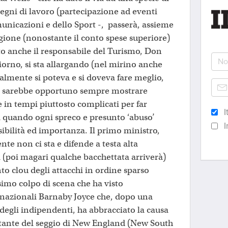
egni di lavoro (partecipazione ad eventi
municazioni e dello Sport -, passerà, assieme
agione (nonostante il conto spese superiore)
to anche il responsabile del Turismo, Don
iorno, si sta allargando (nel mirino anche
almente si poteva e si doveva fare meglio,
egi sarebbe opportuno sempre mostrare
 in tempi piuttosto complicati per far
I
ri quando ogni spreco e presunto ‘abuso’
I
bilità ed importanza. Il primo ministro,
e non ci sta e difende a testa alta
ri (poi magari qualche bacchettata arriverà)
 clou degli attacchi in ordine sparso
simo colpo di scena che ha visto
i nazionali Barnaby Joyce che, dopo una
 degli indipendenti, ha abbracciato la causa
ntante del seggio di New England (New South