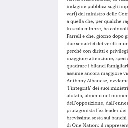
indagine pubblica sugli imp
vari) del ministro delle Co
a quella che, per qualche r
in scala minore, ha coinvol
Farrell e che, giorno dopo g
due senatrici dei verdi: mor
perché con diritti e privil
maggiore attenzione, specie
quadrare i bilanci famiglia
assume ancora maggiore visi
Anthony Albanese, ovviament
‘l’integrità’ dei suoi minist
aiutato, almeno nel momento
dell’opposizione, dall’enne
protagonista l’ex leader de
brevissima sosta sui banchi
di One Nation: il rapprese