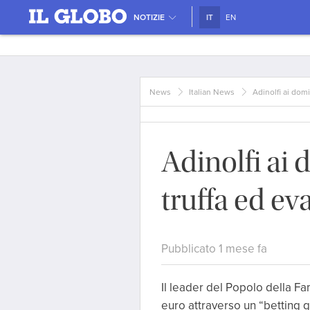
NOTIZIE
IT
EN
News
Italian News
Adinolfi ai domi
Adinolfi ai 
truffa ed ev
Pubblicato 1 mese fa
Il leader del Popolo della Fam
euro attraverso un “betting 