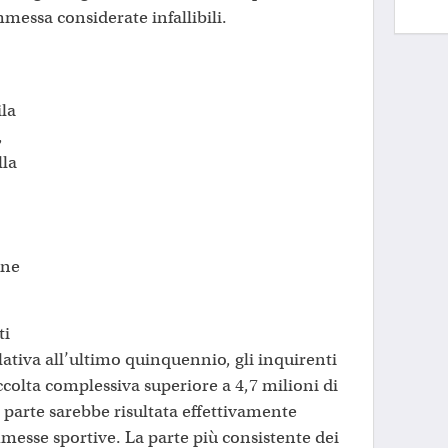
mmessa considerate infallibili.
ila
,
lla
one
ti
elativa all’ultimo quinquennio, gli inquirenti
colta complessiva superiore a 4,7 milioni di
a parte sarebbe risultata effettivamente
mmesse sportive. La parte più consistente dei