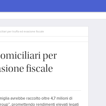
ciliari per truffa ed evasione fiscale
domiciliari per
asione fiscale
iglia avrebbe raccolto oltre 4,7 milioni di
group”, promettendo rendimenti elevati legati