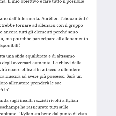
a. Il mio obiettivo è fare tutto il possibile
vano dall’infermeria. Aurélien Tchouaméni è
trebbe tornare ad allenarsi con il gruppo
ho ancora tutti gli elementi perché sono
na, ma potrebbe partecipare all’allenamento
isponibili”.
etta una sfida equilibrata e di altissimo
tà degli avversari aumenta. Le chiavi della
irà essere efficaci in attacco e difendere
 riuscirà ad avere più possesso. Sarà un
 loro allenatore prenderà le sue
 io”.
a sugli insulti razzisti rivolti a Kylian
eschamps ha rassicurato tutti sulle
apitano. “Kylian sta bene dal punto di vista