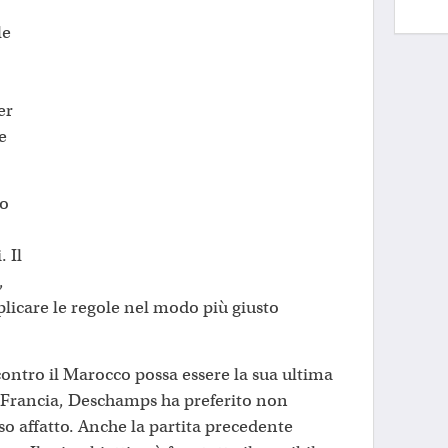
le
er
e
vo
. Il
,
pplicare le regole nel modo più giusto
 contro il Marocco possa essere la sua ultima
a Francia, Deschamps ha preferito non
so affatto. Anche la partita precedente