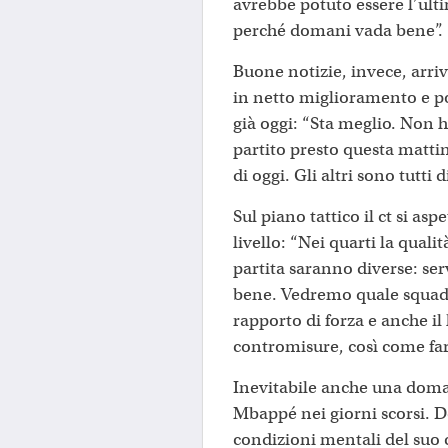
avrebbe potuto essere l’ultim
perché domani vada bene”.
Buone notizie, invece, arri
in netto miglioramento e po
già oggi: “Sta meglio. Non 
partito presto questa matti
di oggi. Gli altri sono tutti d
Sul piano tattico il ct si asp
livello: “Nei quarti la quali
partita saranno diverse: serv
bene. Vedremo quale squadra
rapporto di forza e anche il
contromisure, così come farò
Inevitabile anche una domand
Mbappé nei giorni scorsi. D
condizioni mentali del suo c