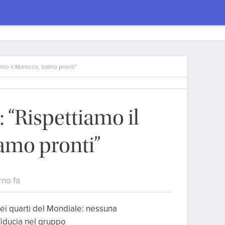
mo il Marocco, siamo pronti”
“Rispettiamo il
amo pronti”
rno fa
a dei quarti del Mondiale: nessuna
fiducia nel gruppo