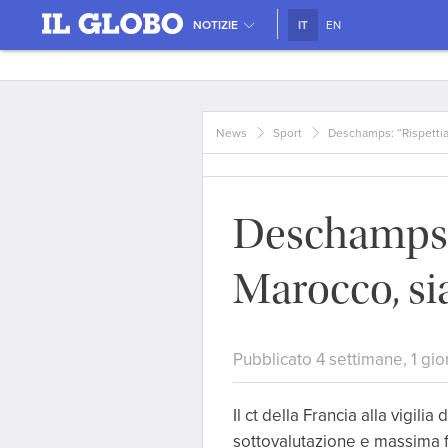
NOTIZIE
IT
EN
News
Sport
Deschamps: “Rispettia
Deschamps: 
Marocco, si
Pubblicato 4 settimane, 1 gio
Il ct della Francia alla vigili
sottovalutazione e massima 