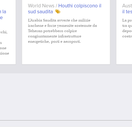
World News /
Houthi colpiscono il
Aust
 la
sud saudita
il t
se
L’Arabia Saudita avverte che milizie
La pr
irachene e forze yemenite sostenute da
tra qu
Teheran potrebbero colpire
depos
cchi,
congiuntamente infrastrutture
costr
energetiche, porti e aeroporti.
in
ione
azione