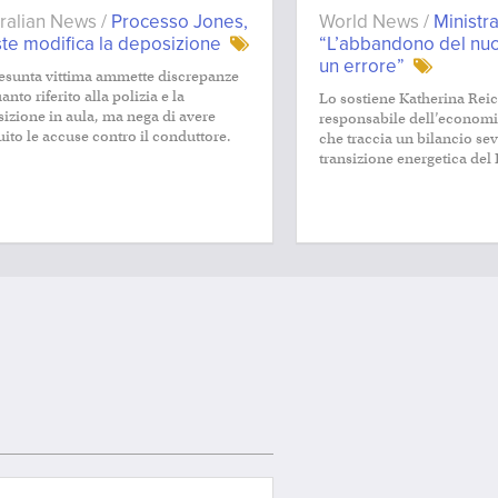
ralian News /
Processo Jones,
World News /
Ministr
este modifica la deposizione
“L’abbandono del nuc
un errore”
esunta vittima ammette discrepanze
anto riferito alla polizia e la
Lo sostiene Katherina Rei
izione in aula, ma nega di avere
responsabile dell’economia
uito le accuse contro il conduttore.
che traccia un bilancio sev
transizione energetica del