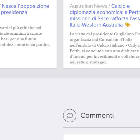
/
Nasce l’opposizione
Australian News /
Calcio e
a presidenza
diplomazia economica: a Perth
missione di Sace rafforza l’as
Italia-Western Australia
vatrici più critiche nei
attuale amministrazione
La visita del presidente Guglielmo Pi
 basi per una futura
organizzata dal Consolato d'Italia
olitica come terzo partito.
nell'ambito di Calcio Italiano - Only 
Perth, si conclude con una dichiaraz
d’intenti per investimenti e collabor
nei settori strategici.
Commenti