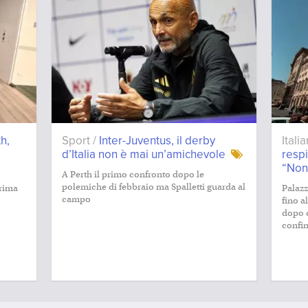
h,
Sport /
Inter-Juventus, il derby
Itali
d’Italia non è mai un’amichevole
resp
“Non
A Perth il primo confronto dopo le
polemiche di febbraio ma Spalletti guarda al
prima
Palazz
campo
fino a
dopo q
confini