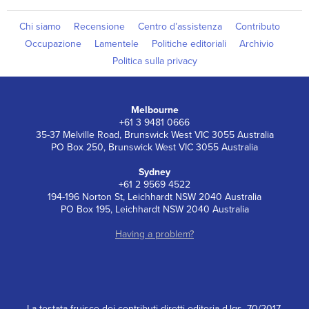
Chi siamo
Recensione
Centro d’assistenza
Contributo
Occupazione
Lamentele
Politiche editoriali
Archivio
Politica sulla privacy
Melbourne
+61 3 9481 0666
35-37 Melville Road, Brunswick West VIC 3055 Australia
PO Box 250, Brunswick West VIC 3055 Australia
Sydney
+61 2 9569 4522
194-196 Norton St, Leichhardt NSW 2040 Australia
PO Box 195, Leichhardt NSW 2040 Australia
Having a problem?
La testata fruisce dei contributi diretti editoria d.lgs. 70/2017.