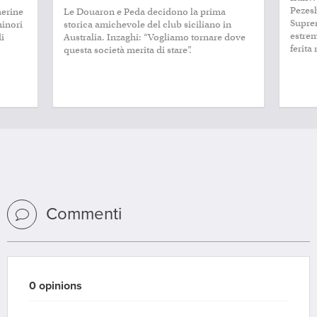
Pezes
herine
Le Douaron e Peda decidono la prima
Supre
minori
storica amichevole del club siciliano in
estrem
di
Australia. Inzaghi: “Vogliamo tornare dove
ferita
questa società merita di stare”.
Commenti
0 opinions