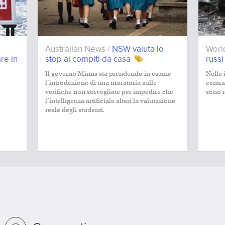
Australian News /
NSW valuta lo
Worl
are in
stop ai compiti da casa
russi
Il governo Minns sta prendendo in esame
Nelle 
l’introduzione di una moratoria sulle
centra
verifiche non sorvegliate per impedire che
sono r
l’intelligenza artificiale alteri la valutazione
reale degli studenti.