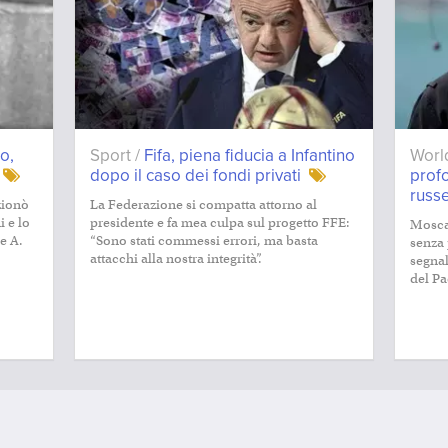
o,
Sport /
Fifa, piena fiducia a Infantino
Worl
dopo il caso dei fondi privati
profo
russ
ezionò
La Federazione si compatta attorno al
 e lo
presidente e fa mea culpa sul progetto FFE:
Mosca 
e A.
“Sono stati commessi errori, ma basta
senza 
attacchi alla nostra integrità”.
segnal
del Pa