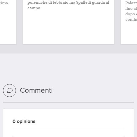
polemiche di febbraio ma Spalletti guarda al
prima
Palazz
campo
fino a
dopo q
confini
Commenti
0 opinions