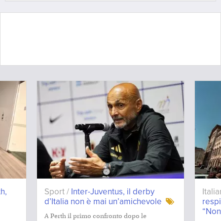
h,
Sport /
Inter-Juventus, il derby
Itali
d’Italia non è mai un’amichevole
resp
“Non
A Perth il primo confronto dopo le