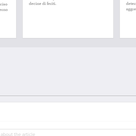
decine di feriti.
deter
eciso
aggre
verno