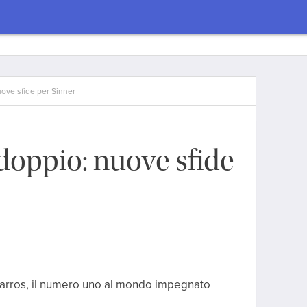
uove sfide per Sinner
 doppio: nuove sfide
Garros, il numero uno al mondo impegnato