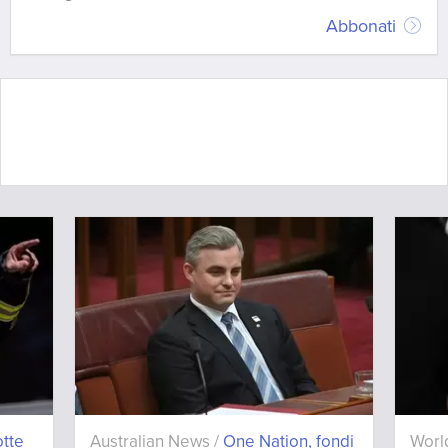
Abbonati
tte
Australian News /
One Nation, fondi
Worl