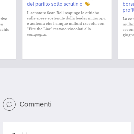
del partito sotto scrutinio
bors
profi
Il senatore Sean Bell respinge le critiche
sulle spese sostenute dalla leader in Europa
utivo
La co
e assicura che i cinque milioni raccolti con
si
multim
“Fire the Liar” restano vincolati alla
ischio
second
campagna.
giugno
Commenti