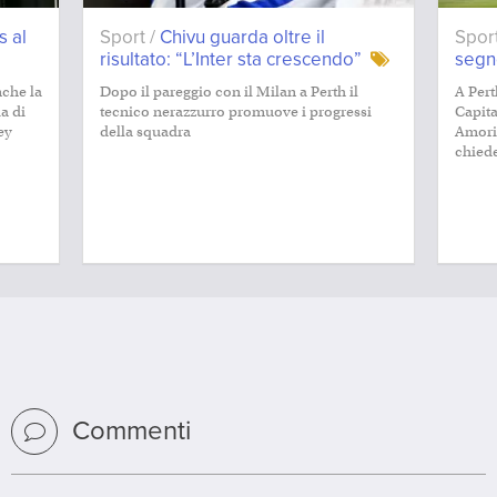
s al
Sport /
Chivu guarda oltre il
Spor
risultato: “L’Inter sta crescendo”
segn
nche la
Dopo il pareggio con il Milan a Perth il
A Pert
ia di
tecnico nerazzurro promuove i progressi
Capita
ey
della squadra
Amorim
chiede
Commenti