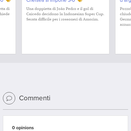
-0
Chelsea si impone 3-0
d’arg
tta di
Una doppietta di João Pedro e il gol di
Pozzob
chiede
Caicedo decidono la Indonesian Super Cup.
chiudo
Serata difficile per i rossoneri di Amorim.
German
azzurr
Commenti
0 opinions