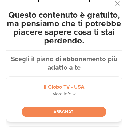
Questo contenuto è gratuito,
ma pensiamo che ti potrebbe
piacere sapere cosa ti stai
perdendo.
Scegli il piano di abbonamento più
adatto a te
La novità più rilevante riguarda proprio il venerdì:
Il Globo TV - USA
gli artisti potranno trasformare la loro esibizione
More info
in un vero spettacolo, arricchendola con
scenografie, coreografie, giochi di luce ed elementi
scenici ispirati ai grandi concerti dal vivo. Una
ABBONATI
scelta che guarda alle produzioni internazionali e
che potrebbe cambiare profondamente il modo di