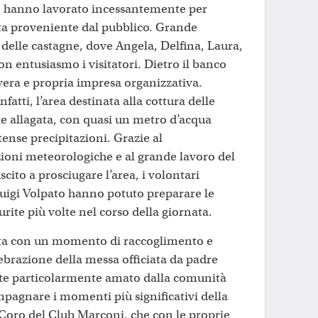
o hanno lavorato incessantemente per
sta proveniente dal pubblico. Grande
 delle castagne, dove Angela, Delfina, Laura,
n entusiasmo i visitatori. Dietro il banco
era e propria impresa organizzativa.
fatti, l’area destinata alla cottura delle
 allagata, con quasi un metro d’acqua
ense precipitazioni. Grazie al
ioni meteorologiche e al grande lavoro del
scito a prosciugare l’area, i volontari
Luigi Volpato hanno potuto preparare le
ite più volte nel corso della giornata.
rta con un momento di raccoglimento e
elebrazione della messa officiata da padre
te particolarmente amato dalla comunità
mpagnare i momenti più significativi della
l Coro del Club Marconi, che con le proprie