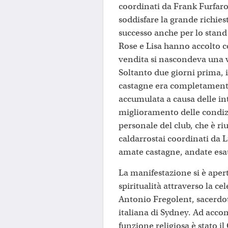
coordinati da Frank Furfar
soddisfare la grande richie
successo anche per lo stand
Rose e Lisa hanno accolto co
vendita si nascondeva una v
Soltanto due giorni prima, in
castagne era completamente
accumulata a causa delle int
miglioramento delle condiz
personale del club, che è riu
caldarrostai coordinati da 
amate castagne, andate esaur
La manifestazione si è ape
spiritualità attraverso la c
Antonio Fregolent, sacerdo
italiana di Sydney. Ad acco
funzione religiosa è stato i