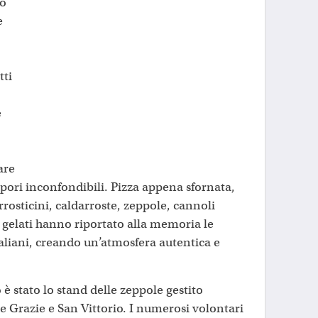
no
e
ti
e
are
apori inconfondibili. Pizza appena sfornata,
rrosticini, caldarroste, zeppole, cannoli
 e gelati hanno riportato alla memoria le
italiani, creando un’atmosfera autentica e
è stato lo stand delle zeppole gestito
e Grazie e San Vittorio. I numerosi volontari