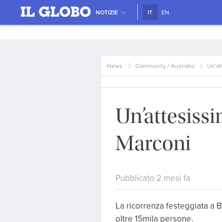
NOTIZIE
IT
EN
News
Community / Australia
Un’at
Un’attesissi
Marconi
Pubblicato 2 mesi fa
La ricorrenza festeggiata a B
oltre 15mila persone.