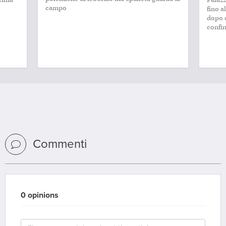
campo
fino a
dopo q
confini
Commenti
0 opinions