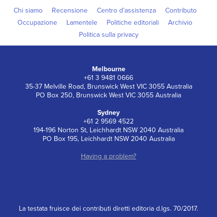
Chi siamo
Recensione
Centro d’assistenza
Contributo
Occupazione
Lamentele
Politiche editoriali
Archivio
Politica sulla privacy
Melbourne
+61 3 9481 0666
35-37 Melville Road, Brunswick West VIC 3055 Australia
PO Box 250, Brunswick West VIC 3055 Australia
Sydney
+61 2 9569 4522
194-196 Norton St, Leichhardt NSW 2040 Australia
PO Box 195, Leichhardt NSW 2040 Australia
Having a problem?
La testata fruisce dei contributi diretti editoria d.lgs. 70/2017.