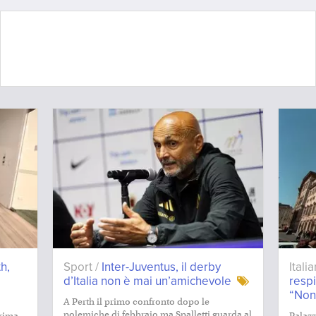
h,
Sport /
Inter-Juventus, il derby
Itali
d’Italia non è mai un’amichevole
resp
“Non
A Perth il primo confronto dopo le
polemiche di febbraio ma Spalletti guarda al
prima
Palazz