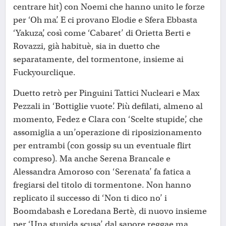
centrare hit) con Noemi che hanno unito le forze
per ‘Oh ma’. E ci provano Elodie e Sfera Ebbasta
‘Yakuza’, così come ‘Cabaret’ di Orietta Berti e
Rovazzi, già habituè, sia in duetto che
separatamente, del tormentone, insieme ai
Fuckyourclique.
Duetto retrò per Pinguini Tattici Nucleari e Max
Pezzali in ‘Bottiglie vuote’. Più defilati, almeno al
momento, Fedez e Clara con ‘Scelte stupide’, che
assomiglia a un’operazione di riposizionamento
per entrambi (con gossip su un eventuale flirt
compreso). Ma anche Serena Brancale e
Alessandra Amoroso con ‘Serenata’ fa fatica a
fregiarsi del titolo di tormentone. Non hanno
replicato il successo di ‘Non ti dico no’ i
Boomdabash e Loredana Bertè, di nuovo insieme
per ‘Una stupida scusa’, dal sapore reggae ma