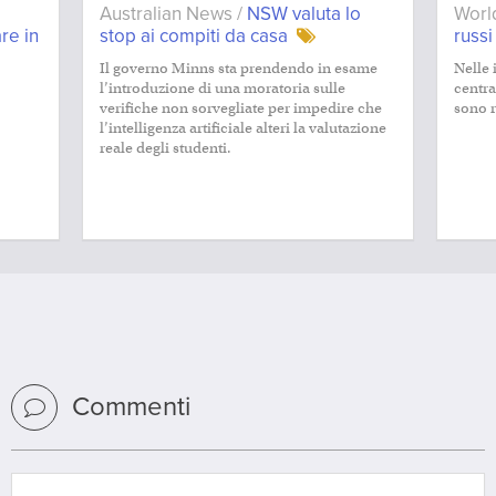
Australian News /
NSW valuta lo
Worl
are in
stop ai compiti da casa
russi
Il governo Minns sta prendendo in esame
Nelle 
l’introduzione di una moratoria sulle
centra
verifiche non sorvegliate per impedire che
sono r
l’intelligenza artificiale alteri la valutazione
reale degli studenti.
Commenti