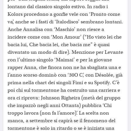
lontano dal classico singolo estivo. In radio i
Kolors procedono a gonfie vele con ‘Pronto come
va’, anche se i fasti di ‘Italodisco’ sembrano lontani.
Anche Annalisa con ‘Maschio’ non riesce a
incidere come con ‘Mon Amour’ (“Ho visto lei che
bacia lui, Che bacia lei, che bacia me” è quasi
diventato un modo di dire). Menzione per Levante
con l’ultimo singolo ‘Maimai’ e per la giovane
rapper Anna, che finora non ne ha sbagliata una e
l’anno scorso dominò con ‘30O C’, con Désolée, già
prima nella chart dei singoli Fimi e su Spotify. C’è
poi chi sul tormentone ha costruito una carriera e
ora ci riprova: Johnson Righeira (metà del gruppo
che impazzò negli anni Ottanta) pubblica ‘Chi
troppo lavora (non fa l’amore)’. La scelta non
manca, a settembre si capirà se il fenomeno del
tormentone è solo in ritardo o se è iniziata una